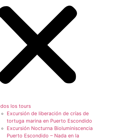
dos los tours
Excursión de liberación de crías de
tortuga marina en Puerto Escondido
Excursión Nocturna Bioluminiscencia
Puerto Escondido – Nada en la