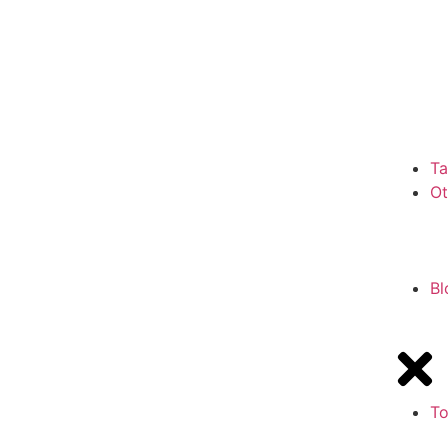
Ta
Ot
Bl
To