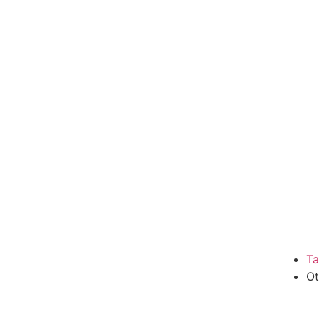
Ta
Ot