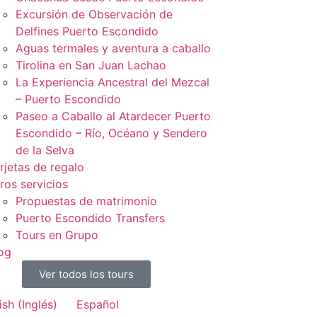
Excursión de Observación de
Delfines Puerto Escondido
Aguas termales y aventura a caballo
Tirolina en San Juan Lachao
La Experiencia Ancestral del Mezcal
– Puerto Escondido
Paseo a Caballo al Atardecer Puerto
Escondido – Río, Océano y Sendero
de la Selva
rjetas de regalo
ros servicios
Propuestas de matrimonio
Puerto Escondido Transfers
Tours en Grupo
og
Ver todos los tours
ish
(
Inglés
)
Español