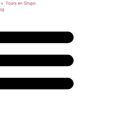
Tours en Grupo
og