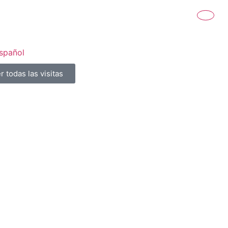
r todas las visitas