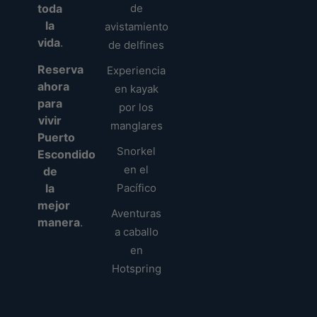
toda
de
la
avistamiento
vida
.
de delfines
Reserva
Experiencia
ahora
en kayak
para
por los
vivir
manglares
Puerto
Snorkel
Escondido
en el
de
Pacífico
la
mejor
Aventuras
manera
.
a caballo
en
Hotspring