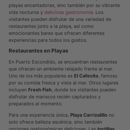
playas encantadoras, sino también por su vibrante
vida nocturna
y
deliciosa gastronomía
. Los
visitantes pueden disfrutar de una variedad de
restaurantes junto a la playa, así como
emocionantes bares que ofrecen diferentes
experiencias para todos los gustos.
Restaurantes en Playas
En Puerto Escondido, se encuentran
restaurantes
que ofrecen un ambiente relajado frente al mar.
Uno de los más populares es
El Cafecito
, famoso
por su comida fresca y vista al mar. Otros lugares
incluyen
Fresh Fish
, donde los visitantes pueden
disfrutar de mariscos recién capturados y
preparados al momento.
Para una experiencia única,
Playa Carrizalillo
no
solo ofrece belleza escénica, sino también
opciones gastronómicas deliciosas. Las
tortillas