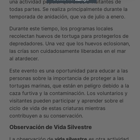
una actividad popular que atrae a visitantes de
todas partes. Se realiza principalmente durante la
temporada de anidación, que va de julio a enero.
Durante este tiempo, los programas locales
recolectan huevos de tortuga para protegerlos de
depredadores. Una vez que los huevos eclosionan,
las crías son cuidadosamente liberadas en el mar
al atardecer.
Este evento es una oportunidad para educar a las
personas sobre la importancia de proteger a las
tortugas marinas, que están en peligro debido a la
caza furtiva y la contaminación. Los voluntarios y
visitantes pueden participar y aprender sobre el
ciclo de vida de estas criaturas mientras
contribuyen a su conservación.
Observación de Vida Silvestre
La observación de
vida silvestre
es otra actividad