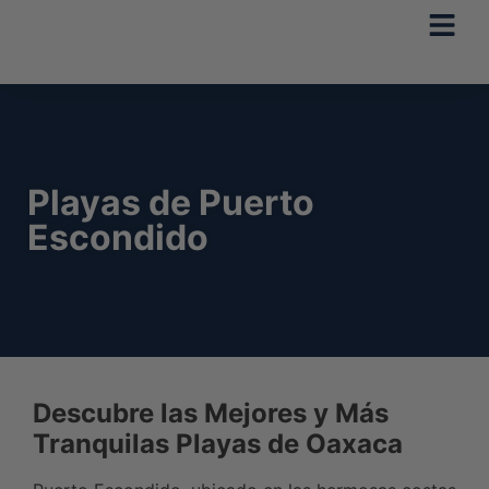
Playas de Puerto
Escondido
Descubre las Mejores y Más
Tranquilas Playas de Oaxaca