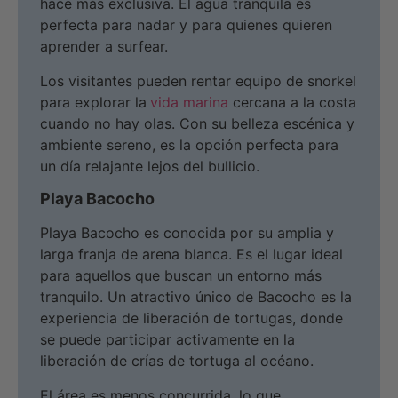
hace más exclusiva. El agua tranquila es
perfecta para nadar y para quienes quieren
aprender a surfear.
Los visitantes pueden rentar equipo de snorkel
para explorar la
vida marina
cercana a la costa
cuando no hay olas. Con su belleza escénica y
ambiente sereno, es la opción perfecta para
un día relajante lejos del bullicio.
Playa Bacocho
Playa Bacocho es conocida por su amplia y
larga franja de arena blanca. Es el lugar ideal
para aquellos que buscan un entorno más
tranquilo. Un atractivo único de Bacocho es la
experiencia de liberación de tortugas, donde
se puede participar activamente en la
liberación de crías de tortuga al océano.
El área es menos concurrida, lo que