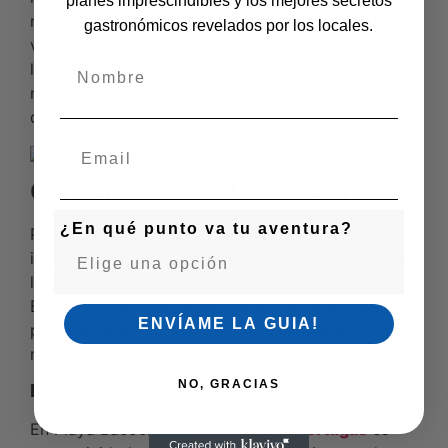
planes imprescindibles y los mejores secretos
relajarse o bailar toda la noche. La impresionante
gastronómicos revelados por los locales.
vista al mar y el cálido clima oaxaqueño mejoran
Nombre
la experiencia, haciendo que cada noche sea
memorable para quienes visitan este encantador
destino.
Conservación y Naturaleza
¿En qué punto va tu aventura?
Puerto Escondido se ha convertido en un lugar
importante para la conservación y apreciación de
la naturaleza. Las playas, particularmente Playa
Bacocho, son el escenario de actividades que
ENVÍAME LA GUIA!
promueven el respeto y la protección del
medioambiente.
NO, GRACIAS
Liberación de Tortugas en Playa Bacocho
En Playa Bacocho, la
liberación de tortugas
es