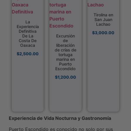
Tirolina en
San Juan
La
Lachao
Experiencia
Definitiva
$
3,000.00
De La
Excursión
Costa De
de
Oaxaca
liberación
de crías de
$
2,500.00
tortuga
marina en
Puerto
Escondido
$
1,200.00
Experiencia de Vida Nocturna y Gastronomía
Puerto Escondido es conocido no solo por sus