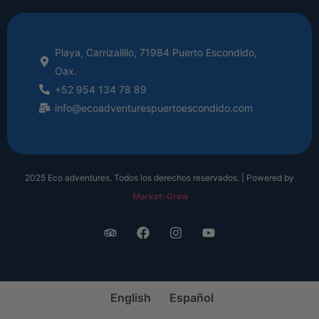
Playa, Carrizalillo, 71984 Puerto Escondido,
Oax.
+52 954 134 78 89
info@ecoadventurespuertoescondido.com
2025 Eco adventures. Todos los derechos reservados. | Powered by
Market-Grow
English
Español