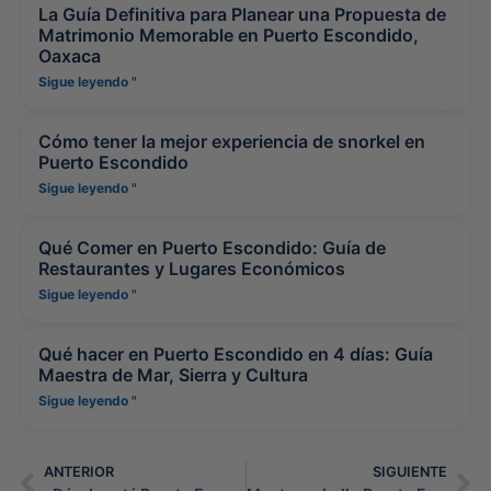
La Guía Definitiva para Planear una Propuesta de
Matrimonio Memorable en Puerto Escondido,
Oaxaca
Sigue leyendo "
Cómo tener la mejor experiencia de snorkel en
Puerto Escondido
Sigue leyendo "
Qué Comer en Puerto Escondido: Guía de
Restaurantes y Lugares Económicos
Sigue leyendo "
Qué hacer en Puerto Escondido en 4 días: Guía
Maestra de Mar, Sierra y Cultura
Sigue leyendo "
ANTERIOR
SIGUIENTE