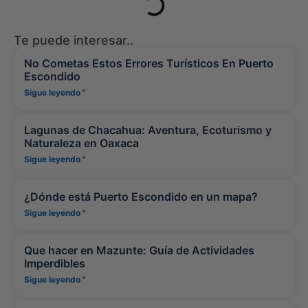
Te puede interesar..
No Cometas Estos Errores Turísticos En Puerto
Escondido
Sigue leyendo "
Lagunas de Chacahua: Aventura, Ecoturismo y
Naturaleza en Oaxaca
Sigue leyendo "
¿Dónde está Puerto Escondido en un mapa?
Sigue leyendo "
Que hacer en Mazunte: Guía de Actividades
Imperdibles
Sigue leyendo "