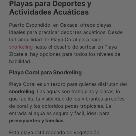
Playas para Deportes y
Actividades Acuáticas
Puerto Escondido, en Oaxaca, ofrece playas
ideales para practicar deportes acuáticos. Desde
la tranquilidad de Playa Coral para hacer
snorkeling
hasta el desafío de surfear en Playa
Zicatela, hay opciones para todos los niveles de
habilidad.
Playa Coral para Snorkeling
Playa Coral es un tesoro para quienes disfrutan del
snorkeling
. Las aguas son tranquilas y claras, lo
que facilita la visibilidad de los vibrantes arrecifes
de coral y los coloridos peces tropicales. La
entrada al agua es segura y fácil, ideal para
principiantes y familias
.
Esta playa está rodeada de vegetación,