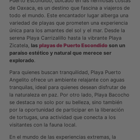
Puerto Escondido, ubicado en las hermosas costas
de Oaxaca, es un destino que fascina a viajeros de
todo el mundo. Este encantador lugar alberga una
variedad de playas que prometen una experiencia
única para los amantes del sol y el mar. Desde la
serena Playa Carrizalillo hasta la vibrante Playa
Zicatela,
las
playas de Puerto Escondido
son un
paraíso estético y natural que merece ser
explorado
.
Para quienes buscan tranquilidad, Playa Puerto
Angelito ofrece un ambiente relajante con aguas
tranquilas, ideal para quienes desean disfrutar de
la naturaleza en paz. Por otro lado, Playa Bacocho
se destaca no solo por su belleza, sino también
por la oportunidad de participar en la liberación
de tortugas, una actividad que conecta a los
visitantes con la fauna local.
En el mundo de las experiencias extremas, la