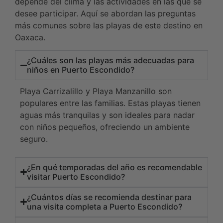
depende del clima y las actividades en las que se
desee participar. Aquí se abordan las preguntas
más comunes sobre las playas de este destino en
Oaxaca.
¿Cuáles son las playas más adecuadas para
niños en Puerto Escondido?
Playa Carrizalillo y Playa Manzanillo son
populares entre las familias. Estas playas tienen
aguas más tranquilas y son ideales para nadar
con niños pequeños, ofreciendo un ambiente
seguro.
¿En qué temporadas del año es recomendable
visitar Puerto Escondido?
¿Cuántos días se recomienda destinar para
una visita completa a Puerto Escondido?