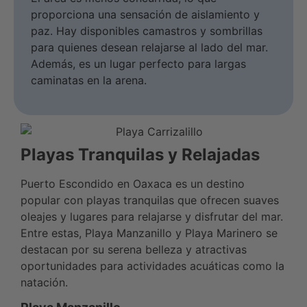
proporciona una sensación de aislamiento y
paz. Hay disponibles camastros y sombrillas
para quienes desean relajarse al lado del mar.
Además, es un lugar perfecto para largas
caminatas en la arena.
Playas Tranquilas y Relajadas
Puerto Escondido en Oaxaca es un destino
popular con playas tranquilas que ofrecen suaves
oleajes y lugares para relajarse y disfrutar del mar.
Entre estas, Playa Manzanillo y Playa Marinero se
destacan por su serena belleza y atractivas
oportunidades para actividades acuáticas como la
natación.