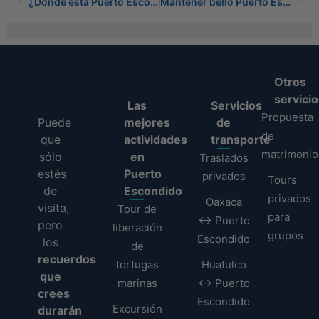
¿Dónde está Puerto Escondido en un mapa?
Mantener bello Puerto Escondido: Cómo practicar el turismo responsable
Otros
servici
Las
Servicios
Propuesta
Puede
mejores
de
de
que
actividades
transporte
matrimonio
sólo
en
Traslados
estés
Puerto
privados
Tours
de
Escondido
privados
Oaxaca
visita,
Tour de
para
↔ Puerto
pero
liberación
grupos
Escondido
los
de
recuerdos
tortugas
Huatulco
que
marinas
↔ Puerto
crees
Escondido
Excursión
durarán