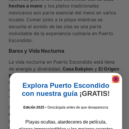
hechas a mano
y los
platos tradicionales
mexicanos
son parte esencial del menú en varios
locales. Comer junto a la playa mientras se
escucha el sonido de las olas es una parte
inolvidable de la experiencia culinaria en Puerto
Escondido.
Bares y Vida Nocturna
La vida nocturna en Puerto Escondido está llena
de energía y diversidad.
Casa Babylon
y
El Origen
Beach Club
son renombrados por sus
vibrantes
fiestas
en la playa. En estos lugares, se puede
Explora Puerto Escondido
disfrutar de música en vivo,
DJ sets
y una amplia
con nuestra guía
¡GRATIS!
variedad de cócteles tropicales.
Los visitantes también pueden explorar
Top Club
Edición 2025
•
Descárgala antes de que desaparezca
Oaxaca
, conocido por su ambiente animado. Cada
bar ofrece una atmósfera única, lo que permite a
Playas ocultas, atardeceres de película,
los asistentes encontrar el lugar perfecto para