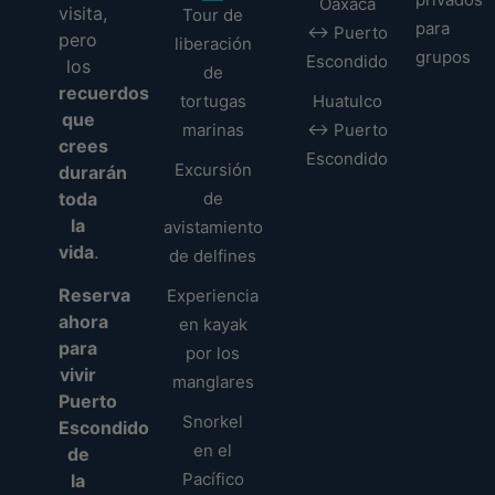
Oaxaca
visita,
Tour de
para
↔ Puerto
pero
liberación
grupos
Escondido
los
de
recuerdos
tortugas
Huatulco
que
marinas
↔ Puerto
crees
Escondido
Excursión
durarán
toda
de
la
avistamiento
vida
.
de delfines
Reserva
Experiencia
ahora
en kayak
para
por los
vivir
manglares
Puerto
Snorkel
Escondido
en el
de
Pacífico
la