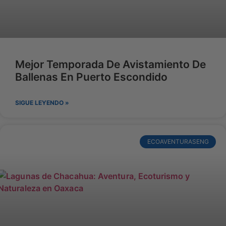
Mejor Temporada De Avistamiento De
Ballenas En Puerto Escondido
SIGUE LEYENDO »
ECOAVENTURASENG