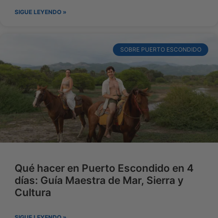
SIGUE LEYENDO »
SOBRE PUERTO ESCONDIDO
Qué hacer en Puerto Escondido en 4
días: Guía Maestra de Mar, Sierra y
Cultura
SIGUE LEYENDO »