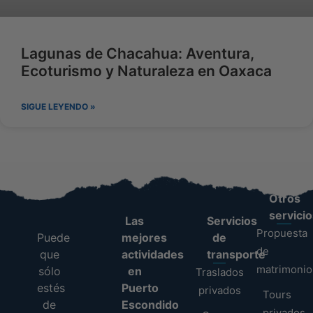
Lagunas de Chacahua: Aventura,
Ecoturismo y Naturaleza en Oaxaca
SIGUE LEYENDO »
Otros
servici
Las
Servicios
Propuesta
Puede
mejores
de
de
que
actividades
transporte
matrimonio
sólo
en
Traslados
estés
Puerto
privados
Tours
de
Escondido
privados