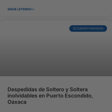
SIGUE LEYENDO »
ECOAVENTURASENG
Despedidas de Soltero y Soltera
inolvidables en Puerto Escondido,
Oaxaca