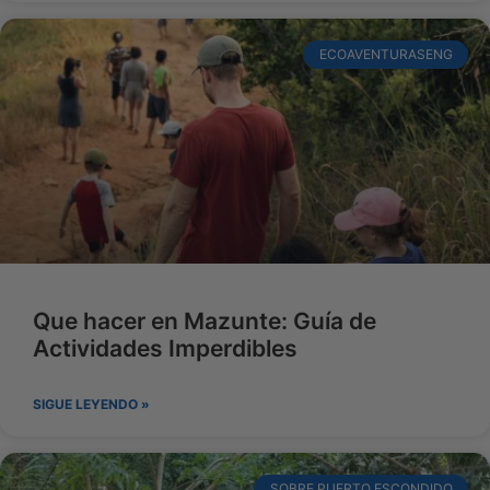
ECOAVENTURASENG
Que hacer en Mazunte: Guía de
Actividades Imperdibles
SIGUE LEYENDO »
SOBRE PUERTO ESCONDIDO